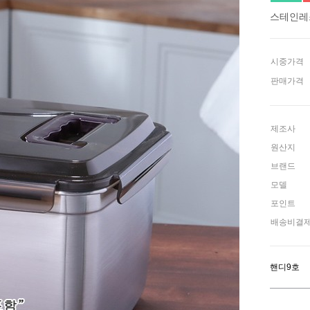
스테인레
시중가격
판매가격
제조사
원산지
브랜드
모델
포인트
배송비결
핸디9호