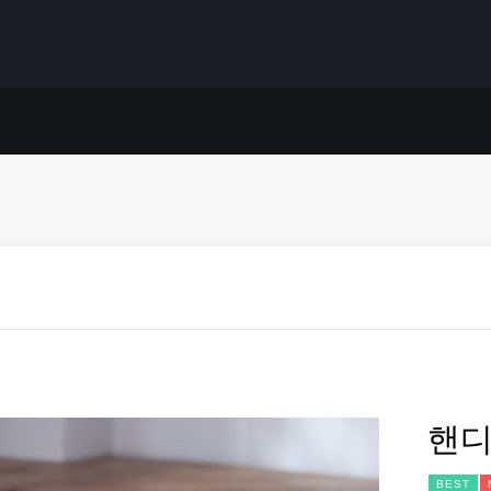
핸디
BEST