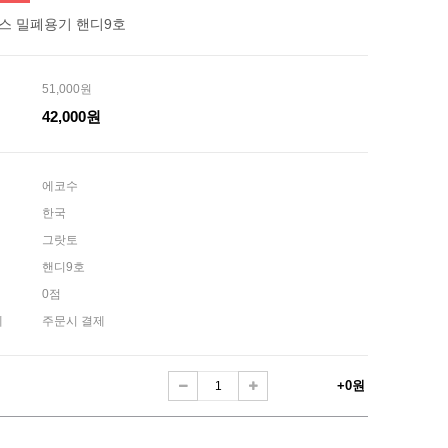
스 밀폐용기 핸디9호
51,000원
42,000원
에코수
한국
그랏토
핸디9호
0점
제
주문시 결제
+0원