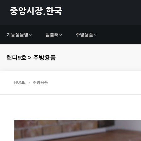
기능성물병
텀블러
주방용품
핸디9호 > 주방용품
HOME
주방용품