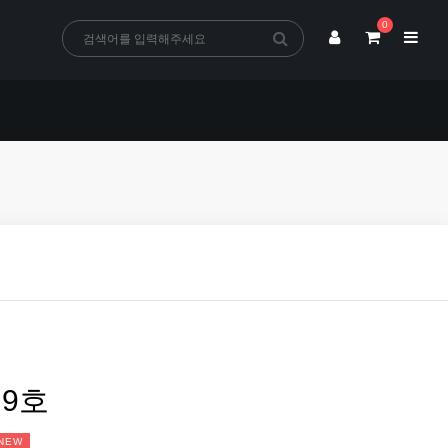
0
9호
NEW